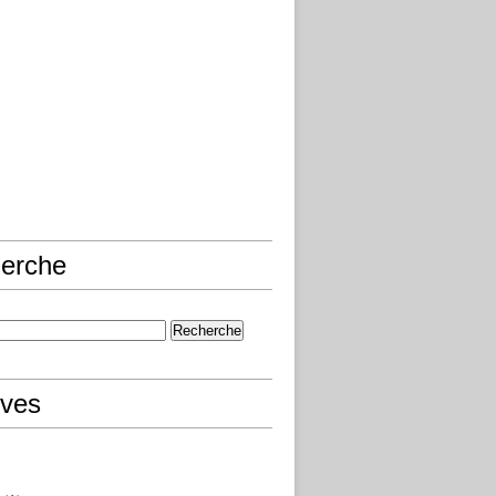
erche
ives