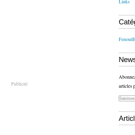
Links
Caté
Fenouil
News
Abonnez-
Publicité
articles 
Artic