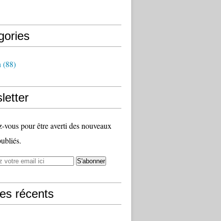
gories
h
(88)
letter
vous pour être averti des nouveaux
publiés.
les récents