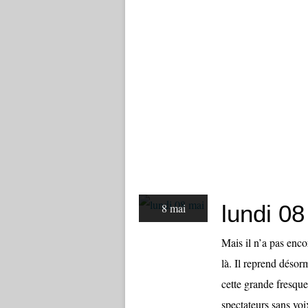
lundi 08
8 mai
Mais il n’a pas encor
là. Il reprend désor
cette grande fresque
spectateurs sans voix