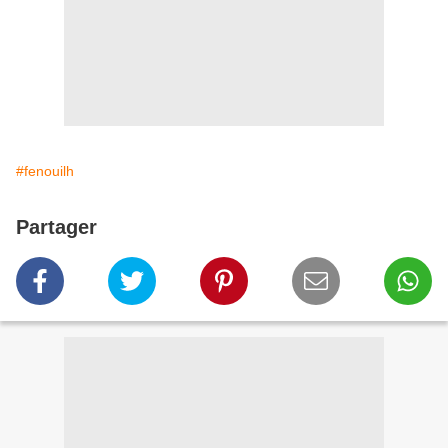
#fenouilh
Partager