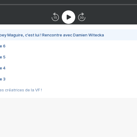
bey Maguire, c'est lui ! Rencontre avec Damien Witecka
e 6
e 5
e 4
e 3
s créatrices de la VF !
e 2
e 1
e Mektoub My Love arrive enfin ! Rencontre avec Shaïn Boumedine et Sal
i : après Toni en famille