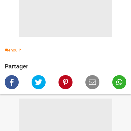
#fenouilh
Partager