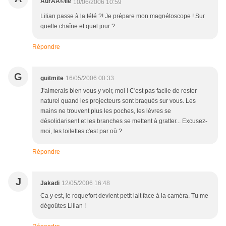
AurÃÂ©lie
10/06/2006 10:59
Lilian passe à la télé ?! Je prépare mon magnétoscope ! Sur
quelle chaîne et quel jour ?
Répondre
G
guitmite
16/05/2006 00:33
J'aimerais bien vous y voir, moi ! C'est pas facile de rester
naturel quand les projecteurs sont braqués sur vous. Les
mains ne trouvent plus les poches, les lèvres se
désolidarisent et les branches se mettent à gratter... Excusez-
moi, les toilettes c'est par où ?
Répondre
J
Jakadi
12/05/2006 16:48
Ca y est, le roquefort devient petit lait face à la caméra. Tu me
dégoûtes Lilian !