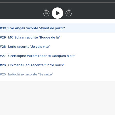
#30 : Eve Angeli raconte "Avant de partir"
#29 : MC Solaar raconte "Bouge de là"
28 : Lorie raconte "Je vais vite"
#27 : Christophe Willem raconte "Jacques a dit"
#26 : Chimène Badi raconte "Entre nous"
#25 : Indochine raconte "3e sexe"
#24 : Zaho raconte "C'est chelou"
#23 : Patrick Bruel raconte "Au café des délices"
#22 : Kyo raconte "Le chemin"
#21 : Nolwenn Leroy raconte "Cassé"