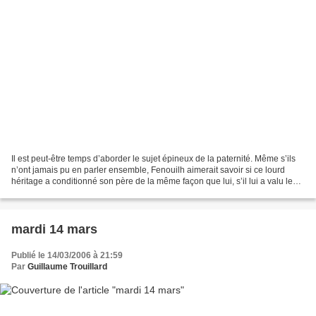
Il est peut-être temps d’aborder le sujet épineux de la paternité. Même s’ils
n’ont jamais pu en parler ensemble, Fenouilh aimerait savoir si ce lourd
héritage a conditionné son père de la même façon que lui, s’il lui a valu les
mêmes peurs et le même...
mardi 14 mars
Publié le 14/03/2006 à 21:59
Par
Guillaume Trouillard