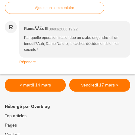
Ajouter un commentaire
R
RamsÃÂšs III
30/03/2006 19:22
Par quelle opération inattendue un crabe engendre-t-il un
fenouil?Aah, Dame Nature, tu caches décidément bien tes
secrets !
Répondre
< mardi 14 mars
vendredi 17 mars >
Hébergé par Overblog
Top articles
Pages
Contact