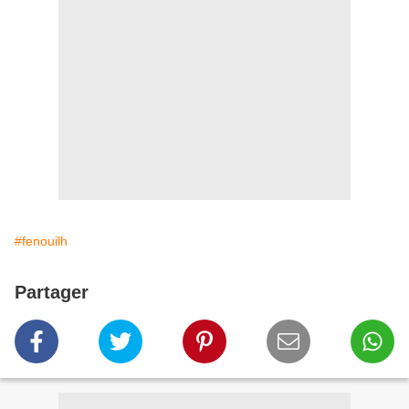
#fenouilh
Partager