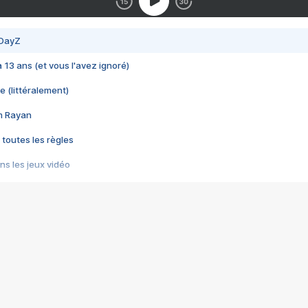
 DayZ
 a 13 ans (et vous l'avez ignoré)
e (littéralement)
im Rayan
 toutes les règles
s les jeux vidéo
us choquant de Rockstar ? - Le scandale BULLY
e plus moche de Steam
du RÊVE tourne au CAUCHEMAR
pendant 8 heures
it… à tort