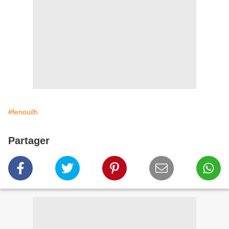
#fenouilh
Partager