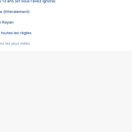
 a 13 ans (et vous l'avez ignoré)
e (littéralement)
im Rayan
 toutes les règles
s les jeux vidéo
us choquant de Rockstar ? - Le scandale BULLY
e plus moche de Steam
du RÊVE tourne au CAUCHEMAR
pendant 8 heures
it… à tort
umiliés par un jeu vidéo
ire - Final Fantasy 8
ti un empire - Age of Empires