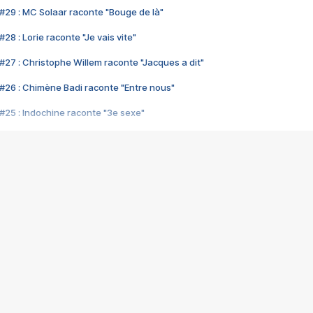
#29 : MC Solaar raconte "Bouge de là"
28 : Lorie raconte "Je vais vite"
#27 : Christophe Willem raconte "Jacques a dit"
#26 : Chimène Badi raconte "Entre nous"
#25 : Indochine raconte "3e sexe"
#24 : Zaho raconte "C'est chelou"
#23 : Patrick Bruel raconte "Au café des délices"
#22 : Kyo raconte "Le chemin"
#21 : Nolwenn Leroy raconte "Cassé"
#20 : Patrick Hernandez raconte "Born to be alive"
#19 : Lorie raconte "Près de moi"
#18 : Michael Jones raconte "A nos actes manqués" (avec Jean-Jacque