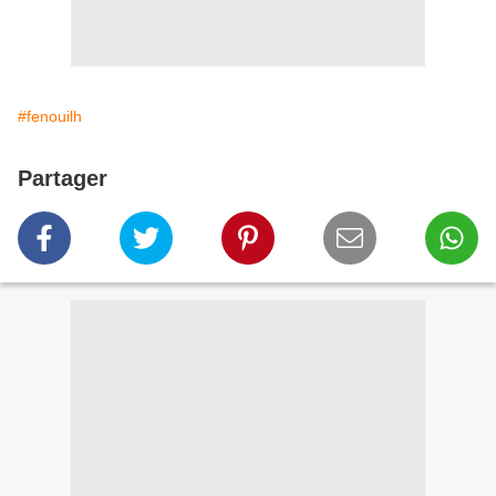
#fenouilh
Partager