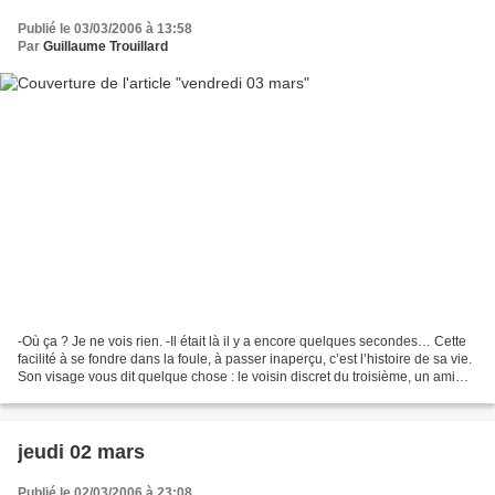
Publié le 03/03/2006 à 13:58
Par
Guillaume Trouillard
-Où ça ? Je ne vois rien. -Il était là il y a encore quelques secondes… Cette
facilité à se fondre dans la foule, à passer inaperçu, c’est l’histoire de sa vie.
Son visage vous dit quelque chose : le voisin discret du troisième, un ami
d’enfance, ou un...
jeudi 02 mars
Publié le 02/03/2006 à 23:08