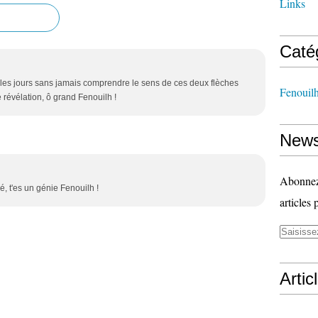
Links
Caté
 les jours sans jamais comprendre le sens de ces deux flèches
Fenouil
 révélation, ô grand Fenouilh !
News
Abonnez-
, t'es un génie Fenouilh !
articles 
Artic