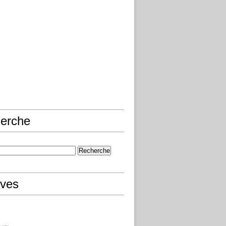
erche
ives