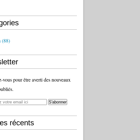
gories
h
(88)
letter
vous pour être averti des nouveaux
publiés.
les récents