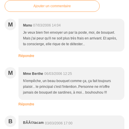
Ajouter un commentaire
M
Manu
07/03/2006 14:04
Je veux bien t'en envoyer un par la poste, moi, de bouquet.
Mais j'ai peur qu'il ne soit plus très frais en arrivant. Et après,
ta conscierge, elle rique de te détester...
Répondre
M
Mme Berthe
06/03/2006 12:25
N'empêche, un beau bouquet comme ça, ça fait toujours
plaisir... le principal c'est l'intention..Personne ne m'offre
jamais de bouquet de sardines, à moi... bouhouhou !!!
Répondre
B
BÃÂ©tacam
03/03/2006 17:00