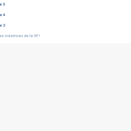
e 5
e 4
e 3
s créatrices de la VF !
e 2
e 1
e Mektoub My Love arrive enfin ! Rencontre avec Shaïn Boumedine et Sal
i : après Toni en famille
elle réalise le bouleversant Dites lui que je l'aime
ais ! Rencontre autour de Vie privée de Rebecca Zlotowski
 de Marguerite, Grave... Rencontre avec Ella Rumpf
 Les Rêveurs, un film intime sur la santé mentale
a avec un film sur le mouvement des Gilets jaunes