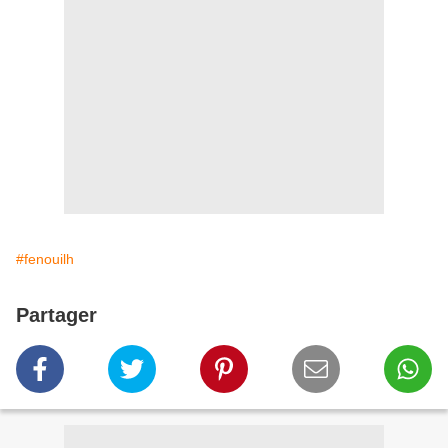
#fenouilh
Partager