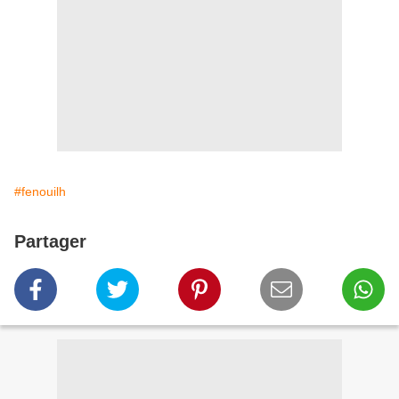
#fenouilh
Partager