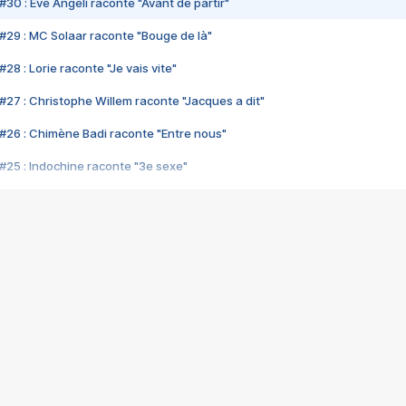
#30 : Eve Angeli raconte "Avant de partir"
#29 : MC Solaar raconte "Bouge de là"
28 : Lorie raconte "Je vais vite"
#27 : Christophe Willem raconte "Jacques a dit"
#26 : Chimène Badi raconte "Entre nous"
#25 : Indochine raconte "3e sexe"
#24 : Zaho raconte "C'est chelou"
#23 : Patrick Bruel raconte "Au café des délices"
#22 : Kyo raconte "Le chemin"
#21 : Nolwenn Leroy raconte "Cassé"
#20 : Patrick Hernandez raconte "Born to be alive"
#19 : Lorie raconte "Près de moi"
#18 : Michael Jones raconte "A nos actes manqués" (avec Jean-Jacque