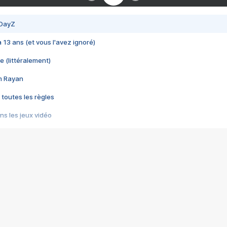
 DayZ
 a 13 ans (et vous l'avez ignoré)
e (littéralement)
im Rayan
 toutes les règles
s les jeux vidéo
us choquant de Rockstar ? - Le scandale BULLY
e plus moche de Steam
du RÊVE tourne au CAUCHEMAR
pendant 8 heures
it… à tort
umiliés par un jeu vidéo