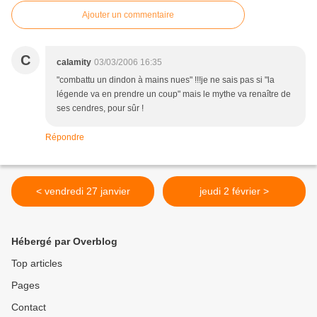
Ajouter un commentaire
C
calamity
03/03/2006 16:35
"combattu un dindon à mains nues" !!!je ne sais pas si "la
légende va en prendre un coup" mais le mythe va renaître de
ses cendres, pour sûr !
Répondre
< vendredi 27 janvier
jeudi 2 février >
Hébergé par Overblog
Top articles
Pages
Contact