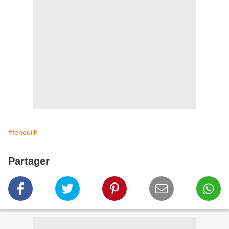
#fenouilh
Partager