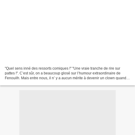
"Quel sens inné des ressorts comiques !" "Une vraie tranche de rire sur
pattes !". C’est sûr, on a beaucoup glosé sur l’humour extraordinaire de
Fenouilh. Mais entre nous, il n’ y a aucun mérite à devenir un clown quand
on a de si petits mollets ?