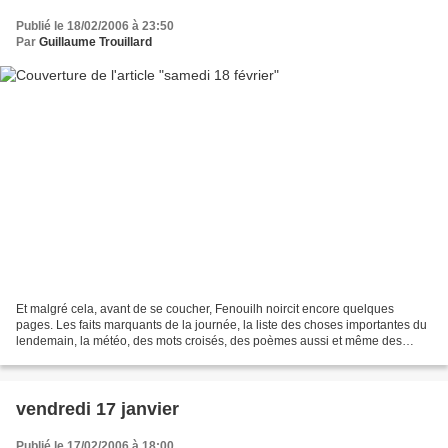
Publié le 18/02/2006 à 23:50
Par
Guillaume Trouillard
Et malgré cela, avant de se coucher, Fenouilh noircit encore quelques
pages. Les faits marquants de la journée, la liste des choses importantes du
lendemain, la météo, des mots croisés, des poèmes aussi et même des
lettres d’insultes… Oh, c’est sans grande...
vendredi 17 janvier
Publié le 17/02/2006 à 18:00