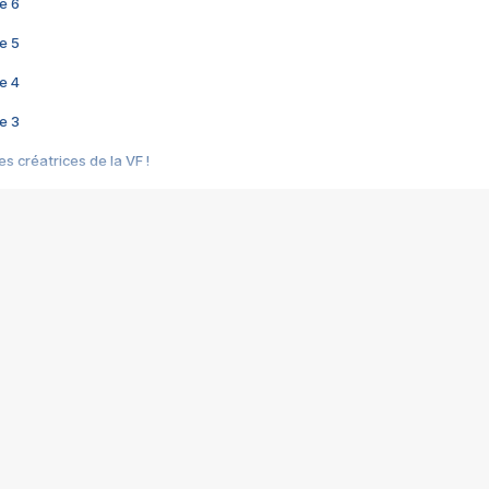
e 6
e 5
e 4
e 3
s créatrices de la VF !
e 2
e 1
e Mektoub My Love arrive enfin ! Rencontre avec Shaïn Boumedine et Sal
i : après Toni en famille
elle réalise le bouleversant Dites lui que je l'aime
ais ! Rencontre autour de Vie privée de Rebecca Zlotowski
 de Marguerite, Grave... Rencontre avec Ella Rumpf
 Les Rêveurs, un film intime sur la santé mentale