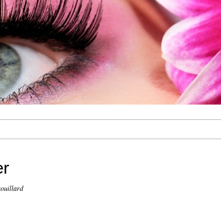
er
ouillard