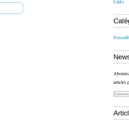
Links
Caté
Fenouil
News
Abonnez-
articles 
Artic