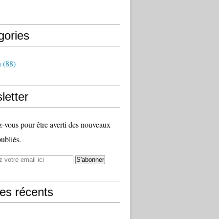
gories
h
(88)
letter
vous pour être averti des nouveaux
publiés.
les récents