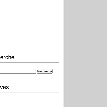
erche
ives