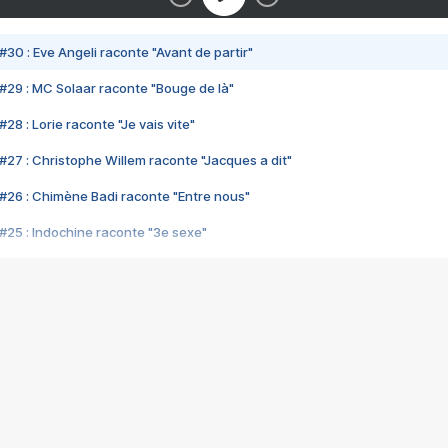
#30 : Eve Angeli raconte "Avant de partir"
#29 : MC Solaar raconte "Bouge de là"
28 : Lorie raconte "Je vais vite"
#27 : Christophe Willem raconte "Jacques a dit"
#26 : Chimène Badi raconte "Entre nous"
#25 : Indochine raconte "3e sexe"
#24 : Zaho raconte "C'est chelou"
#23 : Patrick Bruel raconte "Au café des délices"
#22 : Kyo raconte "Le chemin"
#21 : Nolwenn Leroy raconte "Cassé"
#20 : Patrick Hernandez raconte "Born to be alive"