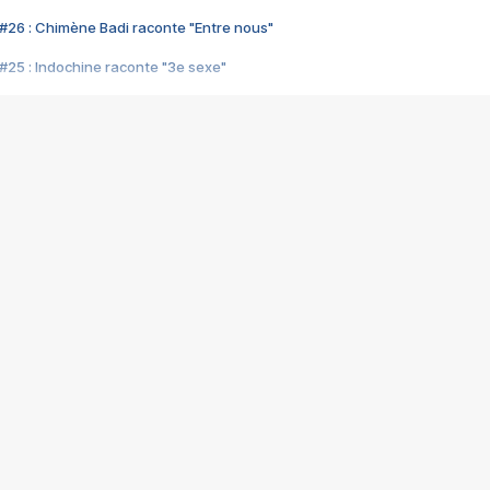
#26 : Chimène Badi raconte "Entre nous"
#25 : Indochine raconte "3e sexe"
#24 : Zaho raconte "C'est chelou"
#23 : Patrick Bruel raconte "Au café des délices"
#22 : Kyo raconte "Le chemin"
#21 : Nolwenn Leroy raconte "Cassé"
#20 : Patrick Hernandez raconte "Born to be alive"
#19 : Lorie raconte "Près de moi"
#18 : Michael Jones raconte "A nos actes manqués" (avec Jean-Jacque
#17 : Khaled raconte "Aïcha"
#16 : Corneille raconte "Parce qu'on vient de loin"
#15 : Indochine raconte "L'aventurier"