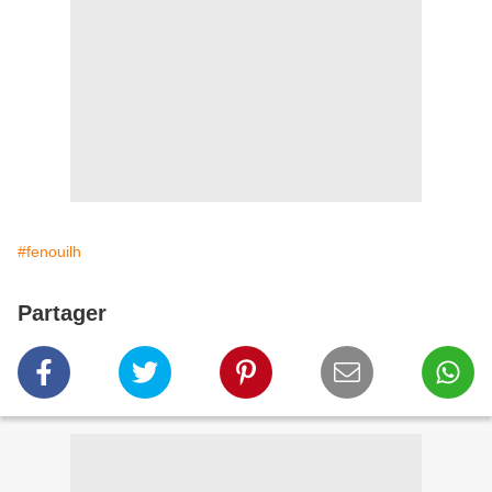
#fenouilh
Partager