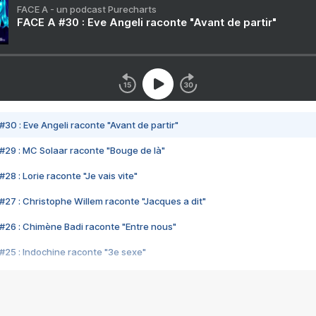
FACE A - un podcast Purecharts
FACE A #30 : Eve Angeli raconte "Avant de partir"
#30 : Eve Angeli raconte "Avant de partir"
#29 : MC Solaar raconte "Bouge de là"
28 : Lorie raconte "Je vais vite"
#27 : Christophe Willem raconte "Jacques a dit"
#26 : Chimène Badi raconte "Entre nous"
#25 : Indochine raconte "3e sexe"
#24 : Zaho raconte "C'est chelou"
#23 : Patrick Bruel raconte "Au café des délices"