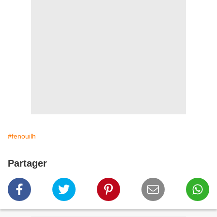
#fenouilh
Partager