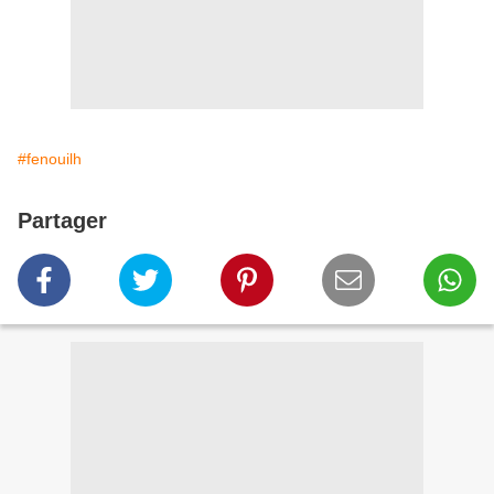
#fenouilh
Partager