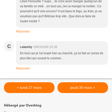
Lilian Fenouille ? oups... Je crois avoir manger quelqu'un de
sa famille ce midi... en tout cas, j'en ai manger la moitier.. Ce
pourrait-il qu'il vive encore? Il est dans le frigo, au frais, je ne
voudrais pas qu'il flétrisse trop vite...Que dois-je faire de
l'autre moitié ?
Répondre
C
calamity
29/03/2006 20:38
En tout cas je l'ai loupé hier au marché, ça lui fait un sursis de
plus.Moi qui voulait le cuisiner...
Répondre
< lundi 27 mars
jeudi 30 mars >
Hébergé par Overblog