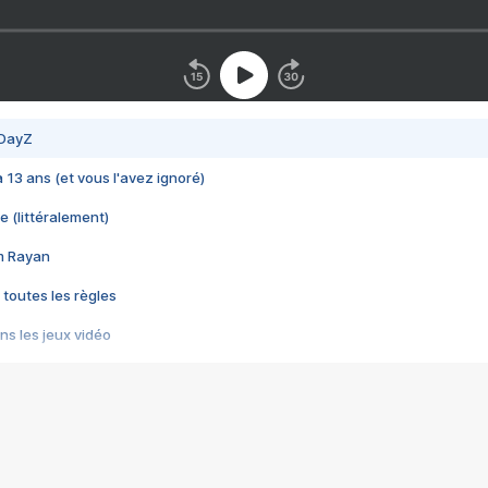
 DayZ
 a 13 ans (et vous l'avez ignoré)
e (littéralement)
im Rayan
 toutes les règles
s les jeux vidéo
us choquant de Rockstar ? - Le scandale BULLY
e plus moche de Steam
du RÊVE tourne au CAUCHEMAR