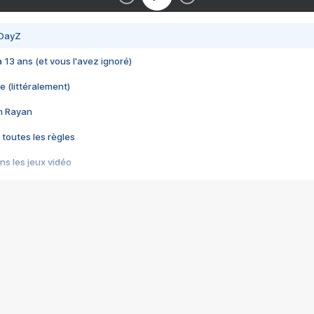
 DayZ
 a 13 ans (et vous l'avez ignoré)
e (littéralement)
im Rayan
 toutes les règles
s les jeux vidéo
us choquant de Rockstar ? - Le scandale BULLY
e plus moche de Steam
du RÊVE tourne au CAUCHEMAR
pendant 8 heures
it… à tort
umiliés par un jeu vidéo