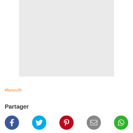
#fenouilh
Partager