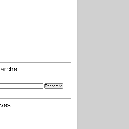
erche
ives