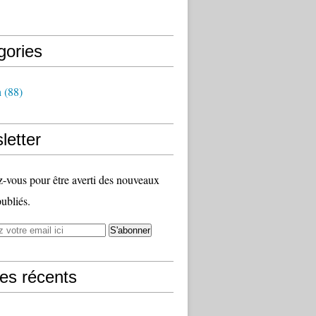
gories
h
(88)
letter
vous pour être averti des nouveaux
publiés.
les récents