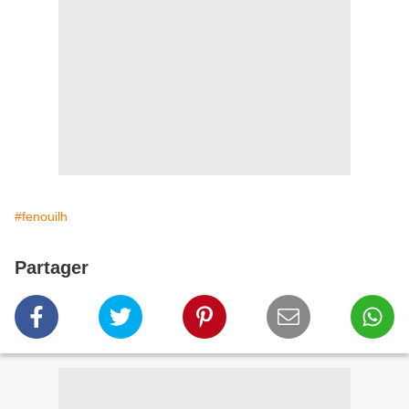
#fenouilh
Partager