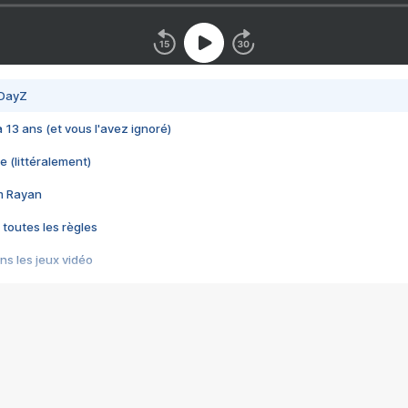
 DayZ
 a 13 ans (et vous l'avez ignoré)
e (littéralement)
im Rayan
 toutes les règles
s les jeux vidéo
us choquant de Rockstar ? - Le scandale BULLY
e plus moche de Steam
du RÊVE tourne au CAUCHEMAR
pendant 8 heures